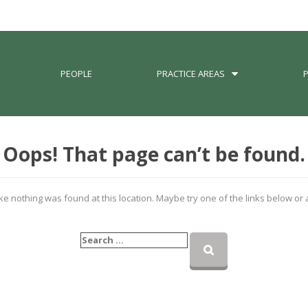
PEOPLE
PRACTICE AREAS
Oops! That page can’t be found.
like nothing was found at this location. Maybe try one of the links below or