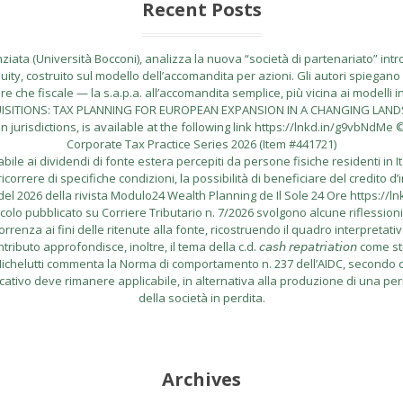
Recent Posts
ata (Università Bocconi), analizza la nuova “società di partenariato” introdo
uity, costruito sul modello dell’accomandita per azioni. Gli autori spiegano l
 che fiscale — la s.a.p.a. all’accomandita semplice, più vicina ai modelli i
CQUISITIONS: TAX PLANNING FOR EUROPEAN EXPANSION IN A CHANGING LANDSCA
risdictions, is available at the following link https://lnkd.in/g9vbNdMe © 
Corporate Tax Practice Series 2026 (Item #441721)
le ai dividendi di fonte estera percepiti da persone fisiche residenti in I
correre di specifiche condizioni, la possibilità di beneficiare del credito d’
el 2026 della rivista Modulo24 Wealth Planning de Il Sole 24 Ore https://l
lo pubblicato su Corriere Tributario n. 7/2026 svolgono alcune riflessioni in me
rrenza ai fini delle ritenute alla fonte, ricostruendo il quadro interpretati
buto approfondisce, inoltre, il tema della c.d. 𝘤𝘢𝘴𝘩 𝘳𝘦𝘱𝘢𝘵𝘳𝘪𝘢𝘵𝘪𝘰𝘯
do Michelutti commenta la Norma di comportamento n. 237 dell’AIDC, secondo cu
icativo deve rimanere applicabile, in alternativa alla produzione di una per
della società in perdita.
Archives