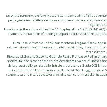
Su Diritto Bancario, Stefano Massarotto, insieme al Prof. Filippo Annunzi
per la gestione collettiva del risparmio in venture capital e private eq
regolamentare
Luca Rossi is the author of the “ITALY” chapter of the “OUTBOUND A
examines the taxation of holding companies across sixteen European ju
Luca Rossi e Michele Babele commentano il regime fiscale applicabi
un’evoluzione rispetto all’orientamento tradizionale, riconoscono, al ri
terzo numero d
Riccardo Michelutti, Giacomo Gabriele Ficai e Francesco Polli in un artico
società italiane a consociate estere eccedente il valore di libera conco
della prassi dell’Agenzia delle Entrate e delle Linee Guida OCSE. Il contri
In un articolo con Filippo Jacobacci su Il Sole 24 Ore di oggi, Riccar
compensazione intersoggettiva di perdite con utili, l’interpello disappl