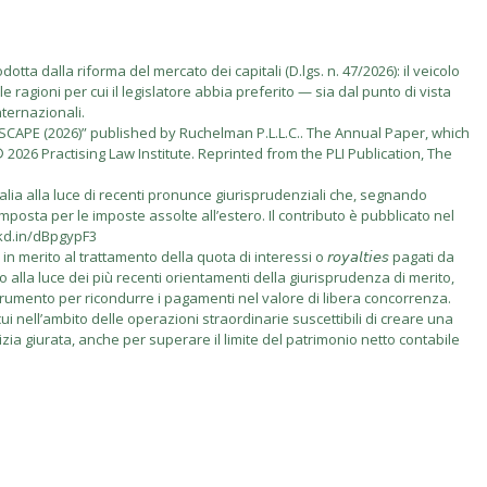
tta dalla riforma del mercato dei capitali (D.lgs. n. 47/2026): il veicolo
e ragioni per cui il legislatore abbia preferito — sia dal punto di vista
nternazionali.
PE (2026)” published by Ruchelman P.L.L.C.. The Annual Paper, which
2026 Practising Law Institute. Reprinted from the PLI Publication, The
talia alla luce di recenti pronunce giurisprudenziali che, segnando
imposta per le imposte assolte all’estero. Il contributo è pubblicato nel
nkd.in/dBpgypF3
rito al trattamento della quota di interessi o 𝘳𝘰𝘺𝘢𝘭𝘵𝘪𝘦𝘴 pagati da
vo alla luce dei più recenti orientamenti della giurisprudenza di merito,
 come strumento per ricondurre i pagamenti nel valore di libera concorrenza.
i nell’ambito delle operazioni straordinarie suscettibili di creare una
izia giurata, anche per superare il limite del patrimonio netto contabile