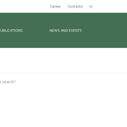
Career
Contacts
in
PUBLICATIONS
NEWS AND EVENTS
 a search?