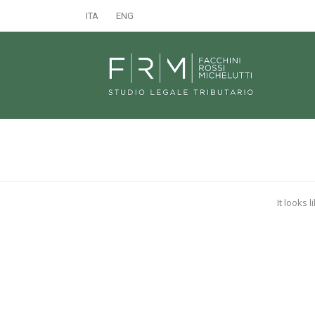
ITA
ENG
It looks 