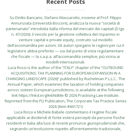
Recent Posts
Su Diritto Bancario, Stefano Massarotto, insieme al Prof. Filippo
Annunziata (Università Bocconi), analizza la nuova “società di
partenariato” introdotta dalla riforma del mercato dei capitali (D.lgs.
n. 47/2026): il veicolo per la gestione collettiva del risparmio in
venture capital e private equity, costruito sul modello
dell’accomandita per azioni. Gli autori spiegano le ragioni per cui il
legislatore abbia preferito — sia dal punto di vista regolamentare
che fiscale — la s.a.p.a. all’accomandita semplice, più vicina ai
modelli internazionali.
Luca Rossi is the author of the “ITALY” chapter of the “OUTBOUND
ACQUISITIONS: TAX PLANNING FOR EUROPEAN EXPANSION IN A
CHANGING LANDSCAPE (2026)” published by Ruchelman P.L.L.C.. The
Annual Paper, which examines the taxation of holding companies
across sixteen European jurisdictions, is available at the following
link https://lnkd.in/g9vbNdMe © 2026 Practising Law Institute.
Reprinted from the PLI Publication, The Corporate Tax Practice Series
2026 (Item #441721)
Luca Rossi e Michele Babele commentano il regime fiscale
applicabile ai dividendi di fonte estera percepiti da persone fisiche
residenti in Italia alla luce di recenti pronunce giurisprudenziali che,
segnando un’evoluzione rispetto all’orientamento tradizionale,