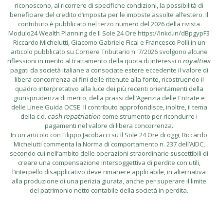
riconoscono, al ricorrere di specifiche condizioni, la possibilità di
beneficiare del credito d’imposta per le imposte assolte all’estero. Il
contributo è pubblicato nel terzo numero del 2026 della rivista
Modulo24 Wealth Planning de Il Sole 24 Ore https://lnkd.in/dBpgypF3
Riccardo Michelutti, Giacomo Gabriele Ficai e Francesco Polli in un
articolo pubblicato su Corriere Tributario n. 7/2026 svolgono alcune
riflessioni in merito al trattamento della quota di interessi o 𝘳𝘰𝘺𝘢𝘭𝘵𝘪𝘦𝘴
pagati da società italiane a consociate estere eccedente il valore di
libera concorrenza ai fini delle ritenute alla fonte, ricostruendo il
quadro interpretativo alla luce dei più recenti orientamenti della
giurisprudenza di merito, della prassi dell’Agenzia delle Entrate e
delle Linee Guida OCSE. Il contributo approfondisce, inoltre, il tema
della c.d. 𝘤𝘢𝘴𝘩 𝘳𝘦𝘱𝘢𝘵𝘳𝘪𝘢𝘵𝘪𝘰𝘯 come strumento per ricondurre i
pagamenti nel valore di libera concorrenza.
In un articolo con Filippo Jacobacci su Il Sole 24 Ore di oggi, Riccardo
Michelutti commenta la Norma di comportamento n. 237 dell’AIDC,
secondo cui nell’ambito delle operazioni straordinarie suscettibili di
creare una compensazione intersoggettiva di perdite con utili,
l’interpello disapplicativo deve rimanere applicabile, in alternativa
alla produzione di una perizia giurata, anche per superare il limite
del patrimonio netto contabile della società in perdita.