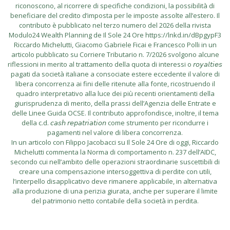
riconoscono, al ricorrere di specifiche condizioni, la possibilità di
beneficiare del credito d’imposta per le imposte assolte all’estero. Il
contributo è pubblicato nel terzo numero del 2026 della rivista
Modulo24 Wealth Planning de Il Sole 24 Ore https://lnkd.in/dBpgypF3
Riccardo Michelutti, Giacomo Gabriele Ficai e Francesco Polli in un
articolo pubblicato su Corriere Tributario n. 7/2026 svolgono alcune
riflessioni in merito al trattamento della quota di interessi o 𝘳𝘰𝘺𝘢𝘭𝘵𝘪𝘦𝘴
pagati da società italiane a consociate estere eccedente il valore di
libera concorrenza ai fini delle ritenute alla fonte, ricostruendo il
quadro interpretativo alla luce dei più recenti orientamenti della
giurisprudenza di merito, della prassi dell’Agenzia delle Entrate e
delle Linee Guida OCSE. Il contributo approfondisce, inoltre, il tema
della c.d. 𝘤𝘢𝘴𝘩 𝘳𝘦𝘱𝘢𝘵𝘳𝘪𝘢𝘵𝘪𝘰𝘯 come strumento per ricondurre i
pagamenti nel valore di libera concorrenza.
In un articolo con Filippo Jacobacci su Il Sole 24 Ore di oggi, Riccardo
Michelutti commenta la Norma di comportamento n. 237 dell’AIDC,
secondo cui nell’ambito delle operazioni straordinarie suscettibili di
creare una compensazione intersoggettiva di perdite con utili,
l’interpello disapplicativo deve rimanere applicabile, in alternativa
alla produzione di una perizia giurata, anche per superare il limite
del patrimonio netto contabile della società in perdita.