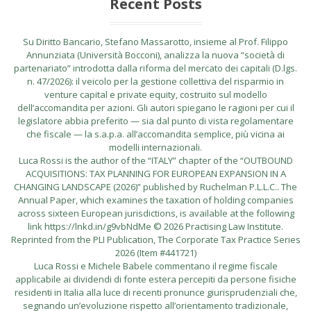
Recent Posts
Su Diritto Bancario, Stefano Massarotto, insieme al Prof. Filippo
Annunziata (Università Bocconi), analizza la nuova “società di
partenariato” introdotta dalla riforma del mercato dei capitali (D.lgs.
n. 47/2026): il veicolo per la gestione collettiva del risparmio in
venture capital e private equity, costruito sul modello
dell’accomandita per azioni. Gli autori spiegano le ragioni per cui il
legislatore abbia preferito — sia dal punto di vista regolamentare
che fiscale — la s.a.p.a. all’accomandita semplice, più vicina ai
modelli internazionali.
Luca Rossi is the author of the “ITALY” chapter of the “OUTBOUND
ACQUISITIONS: TAX PLANNING FOR EUROPEAN EXPANSION IN A
CHANGING LANDSCAPE (2026)” published by Ruchelman P.L.L.C.. The
Annual Paper, which examines the taxation of holding companies
across sixteen European jurisdictions, is available at the following
link https://lnkd.in/g9vbNdMe © 2026 Practising Law Institute.
Reprinted from the PLI Publication, The Corporate Tax Practice Series
2026 (Item #441721)
Luca Rossi e Michele Babele commentano il regime fiscale
applicabile ai dividendi di fonte estera percepiti da persone fisiche
residenti in Italia alla luce di recenti pronunce giurisprudenziali che,
segnando un’evoluzione rispetto all’orientamento tradizionale,