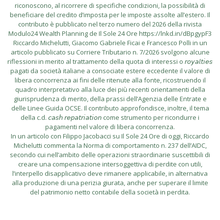
riconoscono, al ricorrere di specifiche condizioni, la possibilità di
beneficiare del credito d’imposta per le imposte assolte all’estero. Il
contributo è pubblicato nel terzo numero del 2026 della rivista
Modulo24 Wealth Planning de Il Sole 24 Ore https://lnkd.in/dBpgypF3
Riccardo Michelutti, Giacomo Gabriele Ficai e Francesco Polli in un
articolo pubblicato su Corriere Tributario n. 7/2026 svolgono alcune
riflessioni in merito al trattamento della quota di interessi o 𝘳𝘰𝘺𝘢𝘭𝘵𝘪𝘦𝘴
pagati da società italiane a consociate estere eccedente il valore di
libera concorrenza ai fini delle ritenute alla fonte, ricostruendo il
quadro interpretativo alla luce dei più recenti orientamenti della
giurisprudenza di merito, della prassi dell’Agenzia delle Entrate e
delle Linee Guida OCSE. Il contributo approfondisce, inoltre, il tema
della c.d. 𝘤𝘢𝘴𝘩 𝘳𝘦𝘱𝘢𝘵𝘳𝘪𝘢𝘵𝘪𝘰𝘯 come strumento per ricondurre i
pagamenti nel valore di libera concorrenza.
In un articolo con Filippo Jacobacci su Il Sole 24 Ore di oggi, Riccardo
Michelutti commenta la Norma di comportamento n. 237 dell’AIDC,
secondo cui nell’ambito delle operazioni straordinarie suscettibili di
creare una compensazione intersoggettiva di perdite con utili,
l’interpello disapplicativo deve rimanere applicabile, in alternativa
alla produzione di una perizia giurata, anche per superare il limite
del patrimonio netto contabile della società in perdita.