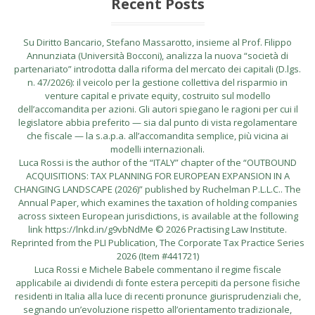
Recent Posts
Su Diritto Bancario, Stefano Massarotto, insieme al Prof. Filippo
Annunziata (Università Bocconi), analizza la nuova “società di
partenariato” introdotta dalla riforma del mercato dei capitali (D.lgs.
n. 47/2026): il veicolo per la gestione collettiva del risparmio in
venture capital e private equity, costruito sul modello
dell’accomandita per azioni. Gli autori spiegano le ragioni per cui il
legislatore abbia preferito — sia dal punto di vista regolamentare
che fiscale — la s.a.p.a. all’accomandita semplice, più vicina ai
modelli internazionali.
Luca Rossi is the author of the “ITALY” chapter of the “OUTBOUND
ACQUISITIONS: TAX PLANNING FOR EUROPEAN EXPANSION IN A
CHANGING LANDSCAPE (2026)” published by Ruchelman P.L.L.C.. The
Annual Paper, which examines the taxation of holding companies
across sixteen European jurisdictions, is available at the following
link https://lnkd.in/g9vbNdMe © 2026 Practising Law Institute.
Reprinted from the PLI Publication, The Corporate Tax Practice Series
2026 (Item #441721)
Luca Rossi e Michele Babele commentano il regime fiscale
applicabile ai dividendi di fonte estera percepiti da persone fisiche
residenti in Italia alla luce di recenti pronunce giurisprudenziali che,
segnando un’evoluzione rispetto all’orientamento tradizionale,