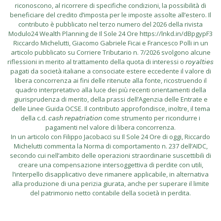
riconoscono, al ricorrere di specifiche condizioni, la possibilità di
beneficiare del credito d’imposta per le imposte assolte all’estero. Il
contributo è pubblicato nel terzo numero del 2026 della rivista
Modulo24 Wealth Planning de Il Sole 24 Ore https://lnkd.in/dBpgypF3
Riccardo Michelutti, Giacomo Gabriele Ficai e Francesco Polli in un
articolo pubblicato su Corriere Tributario n. 7/2026 svolgono alcune
riflessioni in merito al trattamento della quota di interessi o 𝘳𝘰𝘺𝘢𝘭𝘵𝘪𝘦𝘴
pagati da società italiane a consociate estere eccedente il valore di
libera concorrenza ai fini delle ritenute alla fonte, ricostruendo il
quadro interpretativo alla luce dei più recenti orientamenti della
giurisprudenza di merito, della prassi dell’Agenzia delle Entrate e
delle Linee Guida OCSE. Il contributo approfondisce, inoltre, il tema
della c.d. 𝘤𝘢𝘴𝘩 𝘳𝘦𝘱𝘢𝘵𝘳𝘪𝘢𝘵𝘪𝘰𝘯 come strumento per ricondurre i
pagamenti nel valore di libera concorrenza.
In un articolo con Filippo Jacobacci su Il Sole 24 Ore di oggi, Riccardo
Michelutti commenta la Norma di comportamento n. 237 dell’AIDC,
secondo cui nell’ambito delle operazioni straordinarie suscettibili di
creare una compensazione intersoggettiva di perdite con utili,
l’interpello disapplicativo deve rimanere applicabile, in alternativa
alla produzione di una perizia giurata, anche per superare il limite
del patrimonio netto contabile della società in perdita.