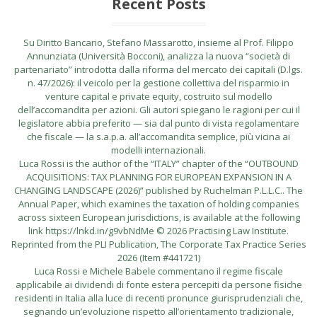
Recent Posts
Su Diritto Bancario, Stefano Massarotto, insieme al Prof. Filippo
Annunziata (Università Bocconi), analizza la nuova “società di
partenariato” introdotta dalla riforma del mercato dei capitali (D.lgs.
n. 47/2026): il veicolo per la gestione collettiva del risparmio in
venture capital e private equity, costruito sul modello
dell’accomandita per azioni. Gli autori spiegano le ragioni per cui il
legislatore abbia preferito — sia dal punto di vista regolamentare
che fiscale — la s.a.p.a. all’accomandita semplice, più vicina ai
modelli internazionali.
Luca Rossi is the author of the “ITALY” chapter of the “OUTBOUND
ACQUISITIONS: TAX PLANNING FOR EUROPEAN EXPANSION IN A
CHANGING LANDSCAPE (2026)” published by Ruchelman P.L.L.C.. The
Annual Paper, which examines the taxation of holding companies
across sixteen European jurisdictions, is available at the following
link https://lnkd.in/g9vbNdMe © 2026 Practising Law Institute.
Reprinted from the PLI Publication, The Corporate Tax Practice Series
2026 (Item #441721)
Luca Rossi e Michele Babele commentano il regime fiscale
applicabile ai dividendi di fonte estera percepiti da persone fisiche
residenti in Italia alla luce di recenti pronunce giurisprudenziali che,
segnando un’evoluzione rispetto all’orientamento tradizionale,