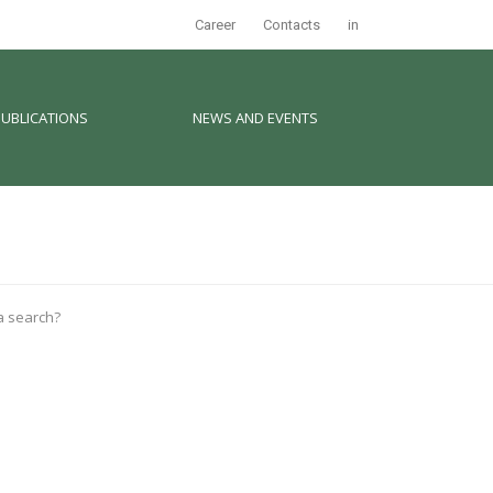
Career
Contacts
in
PUBLICATIONS
NEWS AND EVENTS
 a search?