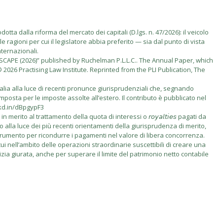
tta dalla riforma del mercato dei capitali (D.lgs. n. 47/2026): il veicolo
e ragioni per cui il legislatore abbia preferito — sia dal punto di vista
nternazionali.
PE (2026)” published by Ruchelman P.L.L.C.. The Annual Paper, which
2026 Practising Law Institute. Reprinted from the PLI Publication, The
talia alla luce di recenti pronunce giurisprudenziali che, segnando
imposta per le imposte assolte all’estero. Il contributo è pubblicato nel
nkd.in/dBpgypF3
rito al trattamento della quota di interessi o 𝘳𝘰𝘺𝘢𝘭𝘵𝘪𝘦𝘴 pagati da
vo alla luce dei più recenti orientamenti della giurisprudenza di merito,
 come strumento per ricondurre i pagamenti nel valore di libera concorrenza.
i nell’ambito delle operazioni straordinarie suscettibili di creare una
izia giurata, anche per superare il limite del patrimonio netto contabile