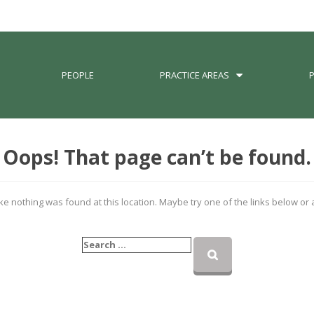
PEOPLE
PRACTICE AREAS
Oops! That page can’t be found.
like nothing was found at this location. Maybe try one of the links below or