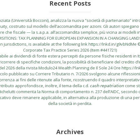
Recent Posts
ata (Università Bocconi), analizza la nuova “società di partenariato” introdo
uity, costruito sul modello dell’accomandita per azioni. Gli autori spiegano l
 che fiscale — la s.a.p.a. all’accomandita semplice, più vicina ai modelli i
CQUISITIONS: TAX PLANNING FOR EUROPEAN EXPANSION IN A CHANGING LANDSCA
risdictions, is available at the following link https://lnkd.in/g9vbNdMe © 
Corporate Tax Practice Series 2026 (Item #441721)
le ai dividendi di fonte estera percepiti da persone fisiche residenti in I
correre di specifiche condizioni, la possibilità di beneficiare del credito d’
el 2026 della rivista Modulo24 Wealth Planning de Il Sole 24 Ore https://l
lo pubblicato su Corriere Tributario n. 7/2026 svolgono alcune riflessioni in me
rrenza ai fini delle ritenute alla fonte, ricostruendo il quadro interpretati
buto approfondisce, inoltre, il tema della c.d. 𝘤𝘢𝘴𝘩 𝘳𝘦𝘱𝘢𝘵𝘳𝘪𝘢𝘵𝘪𝘰𝘯
do Michelutti commenta la Norma di comportamento n. 237 dell’AIDC, secondo cu
icativo deve rimanere applicabile, in alternativa alla produzione di una per
della società in perdita.
Archives