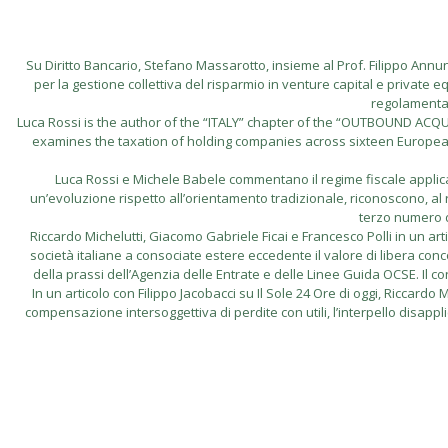
Su Diritto Bancario, Stefano Massarotto, insieme al Prof. Filippo Annunzi
per la gestione collettiva del risparmio in venture capital e private eq
regolamentare
Luca Rossi is the author of the “ITALY” chapter of the “OUTBOUND A
examines the taxation of holding companies across sixteen European ju
Luca Rossi e Michele Babele commentano il regime fiscale applicabi
un’evoluzione rispetto all’orientamento tradizionale, riconoscono, al ri
terzo numero d
Riccardo Michelutti, Giacomo Gabriele Ficai e Francesco Polli in un artico
società italiane a consociate estere eccedente il valore di libera conco
della prassi dell’Agenzia delle Entrate e delle Linee Guida OCSE. Il contri
In un articolo con Filippo Jacobacci su Il Sole 24 Ore di oggi, Riccar
compensazione intersoggettiva di perdite con utili, l’interpello disappl