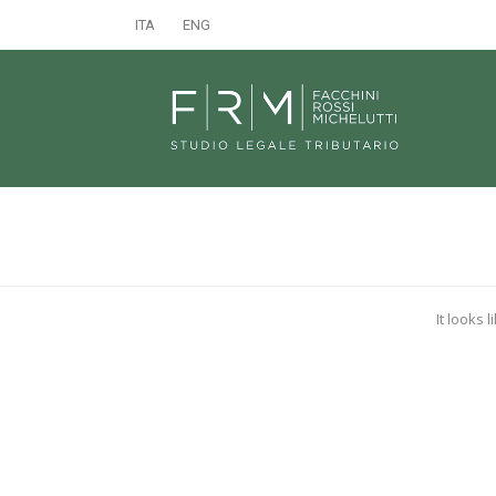
ITA
ENG
It looks 