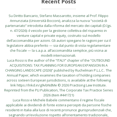
Recent Posts
Su Diritto Bancario, Stefano Massarotto, insieme al Prof. Filippo
Annunziata (Università Bocconi), analizza la nuova “società di
partenariato” introdotta dalla riforma del mercato dei capitali (D.lgs.
n. 47/2026): il veicolo per la gestione collettiva del risparmio in
venture capital e private equity, costruito sul modello
dell’accomandita per azioni. Gli autori spiegano le ragioni per cui il
legislatore abbia preferito — sia dal punto di vista regolamentare
che fiscale — la s.a.p.a. all’accomandita semplice, più vicina ai
modelli internazionali.
Luca Rossi is the author of the “ITALY” chapter of the “OUTBOUND
ACQUISITIONS: TAX PLANNING FOR EUROPEAN EXPANSION IN A
CHANGING LANDSCAPE (2026)” published by Ruchelman P.L.L.C.. The
Annual Paper, which examines the taxation of holding companies
across sixteen European jurisdictions, is available at the following
link https://lnkd.in/g9vbNdMe © 2026 Practising Law Institute.
Reprinted from the PLI Publication, The Corporate Tax Practice Series
2026 (Item #441721)
Luca Rossi e Michele Babele commentano il regime fiscale
applicabile ai dividendi di fonte estera percepiti da persone fisiche
residenti in Italia alla luce di recenti pronunce giurisprudenziali che,
segnando un’evoluzione rispetto all’orientamento tradizionale,