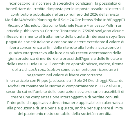
riconoscono, al ricorrere di specifiche condizioni, la possibilità di
beneficiare del credito d’imposta per le imposte assolte all’estero. Il
contributo è pubblicato nel terzo numero del 2026 della rivista
Modulo24 Wealth Planning de Il Sole 24 Ore https://lnkd.in/dBpgypF3
Riccardo Michelutti, Giacomo Gabriele Ficai e Francesco Polli in un
articolo pubblicato su Corriere Tributario n. 7/2026 svolgono alcune
riflessioni in merito al trattamento della quota di interessi o 𝘳𝘰𝘺𝘢𝘭𝘵𝘪𝘦𝘴
pagati da società italiane a consociate estere eccedente il valore di
libera concorrenza ai fini delle ritenute alla fonte, ricostruendo il
quadro interpretativo alla luce dei più recenti orientamenti della
giurisprudenza di merito, della prassi dell’Agenzia delle Entrate e
delle Linee Guida OCSE. Il contributo approfondisce, inoltre, il tema
della c.d. 𝘤𝘢𝘴𝘩 𝘳𝘦𝘱𝘢𝘵𝘳𝘪𝘢𝘵𝘪𝘰𝘯 come strumento per ricondurre i
pagamenti nel valore di libera concorrenza.
In un articolo con Filippo Jacobacci su Il Sole 24 Ore di oggi, Riccardo
Michelutti commenta la Norma di comportamento n. 237 dell’AIDC,
secondo cui nell’ambito delle operazioni straordinarie suscettibili di
creare una compensazione intersoggettiva di perdite con utili,
l’interpello disapplicativo deve rimanere applicabile, in alternativa
alla produzione di una perizia giurata, anche per superare il limite
del patrimonio netto contabile della società in perdita.