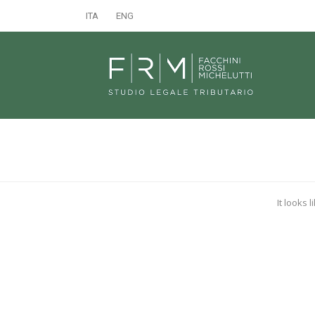
ITA
ENG
It looks 