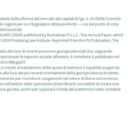
tta dalla riforma del mercato dei capitali (D.lgs. n. 47/2026): il veicolo
e ragioni per cui il legislatore abbia preferito — sia dal punto di vista
nternazionali.
PE (2026)” published by Ruchelman P.L.L.C.. The Annual Paper, which
2026 Practising Law Institute. Reprinted from the PLI Publication, The
talia alla luce di recenti pronunce giurisprudenziali che, segnando
imposta per le imposte assolte all’estero. Il contributo è pubblicato nel
nkd.in/dBpgypF3
rito al trattamento della quota di interessi o 𝘳𝘰𝘺𝘢𝘭𝘵𝘪𝘦𝘴 pagati da
vo alla luce dei più recenti orientamenti della giurisprudenza di merito,
 come strumento per ricondurre i pagamenti nel valore di libera concorrenza.
i nell’ambito delle operazioni straordinarie suscettibili di creare una
izia giurata, anche per superare il limite del patrimonio netto contabile