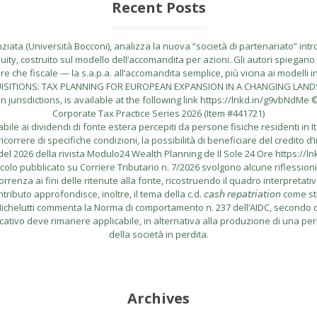
Recent Posts
ata (Università Bocconi), analizza la nuova “società di partenariato” introdo
uity, costruito sul modello dell’accomandita per azioni. Gli autori spiegano l
 che fiscale — la s.a.p.a. all’accomandita semplice, più vicina ai modelli i
CQUISITIONS: TAX PLANNING FOR EUROPEAN EXPANSION IN A CHANGING LANDSCA
risdictions, is available at the following link https://lnkd.in/g9vbNdMe © 
Corporate Tax Practice Series 2026 (Item #441721)
le ai dividendi di fonte estera percepiti da persone fisiche residenti in I
correre di specifiche condizioni, la possibilità di beneficiare del credito d’
el 2026 della rivista Modulo24 Wealth Planning de Il Sole 24 Ore https://l
lo pubblicato su Corriere Tributario n. 7/2026 svolgono alcune riflessioni in me
rrenza ai fini delle ritenute alla fonte, ricostruendo il quadro interpretati
buto approfondisce, inoltre, il tema della c.d. 𝘤𝘢𝘴𝘩 𝘳𝘦𝘱𝘢𝘵𝘳𝘪𝘢𝘵𝘪𝘰𝘯
do Michelutti commenta la Norma di comportamento n. 237 dell’AIDC, secondo cu
icativo deve rimanere applicabile, in alternativa alla produzione di una per
della società in perdita.
Archives