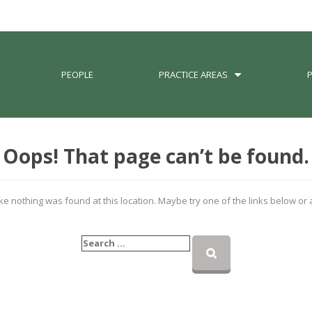
PEOPLE
PRACTICE AREAS
Oops! That page can’t be found.
like nothing was found at this location. Maybe try one of the links below or