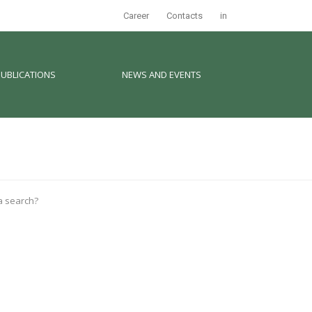
Career
Contacts
in
PUBLICATIONS
NEWS AND EVENTS
 a search?