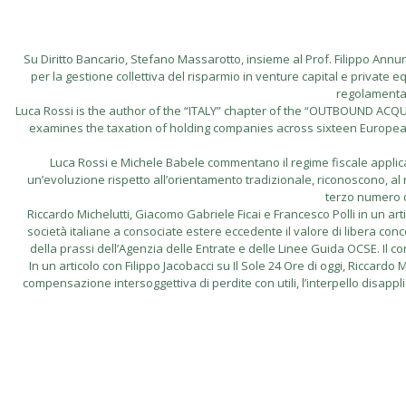
Su Diritto Bancario, Stefano Massarotto, insieme al Prof. Filippo Annunzi
per la gestione collettiva del risparmio in venture capital e private eq
regolamentare
Luca Rossi is the author of the “ITALY” chapter of the “OUTBOUND A
examines the taxation of holding companies across sixteen European ju
Luca Rossi e Michele Babele commentano il regime fiscale applicabi
un’evoluzione rispetto all’orientamento tradizionale, riconoscono, al ri
terzo numero d
Riccardo Michelutti, Giacomo Gabriele Ficai e Francesco Polli in un artico
società italiane a consociate estere eccedente il valore di libera conco
della prassi dell’Agenzia delle Entrate e delle Linee Guida OCSE. Il contri
In un articolo con Filippo Jacobacci su Il Sole 24 Ore di oggi, Riccar
compensazione intersoggettiva di perdite con utili, l’interpello disappl