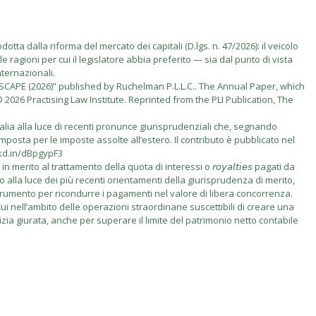
tta dalla riforma del mercato dei capitali (D.lgs. n. 47/2026): il veicolo
e ragioni per cui il legislatore abbia preferito — sia dal punto di vista
nternazionali.
PE (2026)” published by Ruchelman P.L.L.C.. The Annual Paper, which
2026 Practising Law Institute. Reprinted from the PLI Publication, The
talia alla luce di recenti pronunce giurisprudenziali che, segnando
imposta per le imposte assolte all’estero. Il contributo è pubblicato nel
nkd.in/dBpgypF3
rito al trattamento della quota di interessi o 𝘳𝘰𝘺𝘢𝘭𝘵𝘪𝘦𝘴 pagati da
vo alla luce dei più recenti orientamenti della giurisprudenza di merito,
 come strumento per ricondurre i pagamenti nel valore di libera concorrenza.
i nell’ambito delle operazioni straordinarie suscettibili di creare una
izia giurata, anche per superare il limite del patrimonio netto contabile