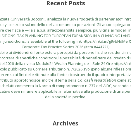
Recent Posts
ata (Università Bocconi), analizza la nuova “società di partenariato” introdo
uity, costruito sul modello dell’accomandita per azioni. Gli autori spiegano l
 che fiscale — la s.a.p.a. all’accomandita semplice, più vicina ai modelli i
CQUISITIONS: TAX PLANNING FOR EUROPEAN EXPANSION IN A CHANGING LANDSCA
risdictions, is available at the following link https://lnkd.in/g9vbNdMe © 
Corporate Tax Practice Series 2026 (Item #441721)
le ai dividendi di fonte estera percepiti da persone fisiche residenti in I
correre di specifiche condizioni, la possibilità di beneficiare del credito d’
el 2026 della rivista Modulo24 Wealth Planning de Il Sole 24 Ore https://l
lo pubblicato su Corriere Tributario n. 7/2026 svolgono alcune riflessioni in me
rrenza ai fini delle ritenute alla fonte, ricostruendo il quadro interpretati
buto approfondisce, inoltre, il tema della c.d. 𝘤𝘢𝘴𝘩 𝘳𝘦𝘱𝘢𝘵𝘳𝘪𝘢𝘵𝘪𝘰𝘯
do Michelutti commenta la Norma di comportamento n. 237 dell’AIDC, secondo cu
icativo deve rimanere applicabile, in alternativa alla produzione di una per
della società in perdita.
Archives