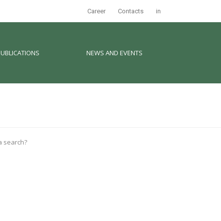
Career
Contacts
in
PUBLICATIONS
NEWS AND EVENTS
 a search?