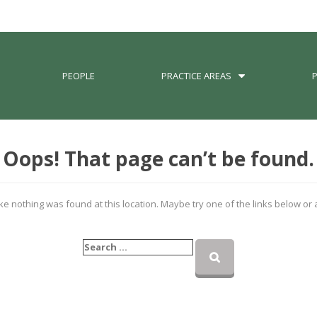
PEOPLE
PRACTICE AREAS
Oops! That page can’t be found.
like nothing was found at this location. Maybe try one of the links below or