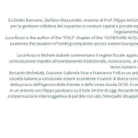
Su Diritto Bancario, Stefano Massarotto, insieme al Prof. Filippo Annunzi
per la gestione collettiva del risparmio in venture capital e private eq
regolamentare
Luca Rossi is the author of the “ITALY” chapter of the “OUTBOUND A
examines the taxation of holding companies across sixteen European ju
Luca Rossi e Michele Babele commentano il regime fiscale applicabi
un’evoluzione rispetto all’orientamento tradizionale, riconoscono, al ri
terzo numero d
Riccardo Michelutti, Giacomo Gabriele Ficai e Francesco Polli in un artico
società italiane a consociate estere eccedente il valore di libera conco
della prassi dell’Agenzia delle Entrate e delle Linee Guida OCSE. Il contri
In un articolo con Filippo Jacobacci su Il Sole 24 Ore di oggi, Riccar
compensazione intersoggettiva di perdite con utili, l’interpello disappl