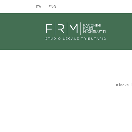
ITA
ENG
It looks 