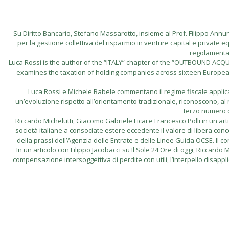
Su Diritto Bancario, Stefano Massarotto, insieme al Prof. Filippo Annunzi
per la gestione collettiva del risparmio in venture capital e private eq
regolamentare
Luca Rossi is the author of the “ITALY” chapter of the “OUTBOUND A
examines the taxation of holding companies across sixteen European ju
Luca Rossi e Michele Babele commentano il regime fiscale applicabi
un’evoluzione rispetto all’orientamento tradizionale, riconoscono, al ri
terzo numero d
Riccardo Michelutti, Giacomo Gabriele Ficai e Francesco Polli in un artico
società italiane a consociate estere eccedente il valore di libera conco
della prassi dell’Agenzia delle Entrate e delle Linee Guida OCSE. Il contri
In un articolo con Filippo Jacobacci su Il Sole 24 Ore di oggi, Riccar
compensazione intersoggettiva di perdite con utili, l’interpello disappl