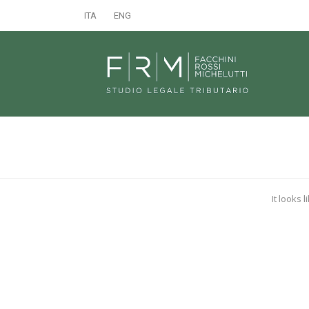
ITA
ENG
It looks 