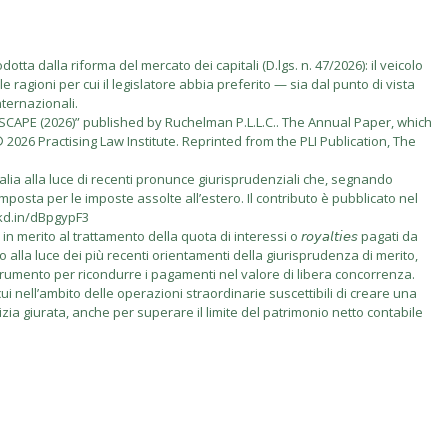
tta dalla riforma del mercato dei capitali (D.lgs. n. 47/2026): il veicolo
e ragioni per cui il legislatore abbia preferito — sia dal punto di vista
nternazionali.
PE (2026)” published by Ruchelman P.L.L.C.. The Annual Paper, which
2026 Practising Law Institute. Reprinted from the PLI Publication, The
talia alla luce di recenti pronunce giurisprudenziali che, segnando
imposta per le imposte assolte all’estero. Il contributo è pubblicato nel
nkd.in/dBpgypF3
rito al trattamento della quota di interessi o 𝘳𝘰𝘺𝘢𝘭𝘵𝘪𝘦𝘴 pagati da
vo alla luce dei più recenti orientamenti della giurisprudenza di merito,
 come strumento per ricondurre i pagamenti nel valore di libera concorrenza.
i nell’ambito delle operazioni straordinarie suscettibili di creare una
izia giurata, anche per superare il limite del patrimonio netto contabile