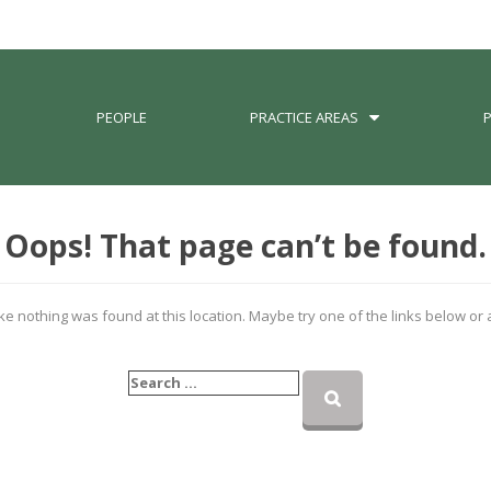
PEOPLE
PRACTICE AREAS
Oops! That page can’t be found.
like nothing was found at this location. Maybe try one of the links below or