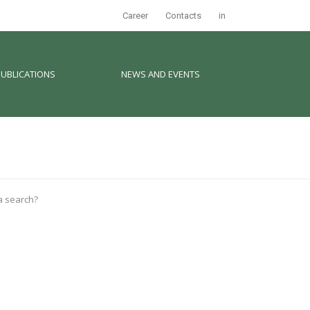
Career
Contacts
in
PUBLICATIONS
NEWS AND EVENTS
 a search?