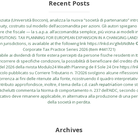
Recent Posts
ata (Università Bocconi), analizza la nuova “società di partenariato” introdo
uity, costruito sul modello dell’accomandita per azioni. Gli autori spiegano l
 che fiscale — la s.a.p.a. all’accomandita semplice, più vicina ai modelli i
CQUISITIONS: TAX PLANNING FOR EUROPEAN EXPANSION IN A CHANGING LANDSCA
risdictions, is available at the following link https://lnkd.in/g9vbNdMe © 
Corporate Tax Practice Series 2026 (Item #441721)
le ai dividendi di fonte estera percepiti da persone fisiche residenti in I
correre di specifiche condizioni, la possibilità di beneficiare del credito d’
el 2026 della rivista Modulo24 Wealth Planning de Il Sole 24 Ore https://l
lo pubblicato su Corriere Tributario n. 7/2026 svolgono alcune riflessioni in me
rrenza ai fini delle ritenute alla fonte, ricostruendo il quadro interpretati
buto approfondisce, inoltre, il tema della c.d. 𝘤𝘢𝘴𝘩 𝘳𝘦𝘱𝘢𝘵𝘳𝘪𝘢𝘵𝘪𝘰𝘯
do Michelutti commenta la Norma di comportamento n. 237 dell’AIDC, secondo cu
icativo deve rimanere applicabile, in alternativa alla produzione di una per
della società in perdita.
Archives