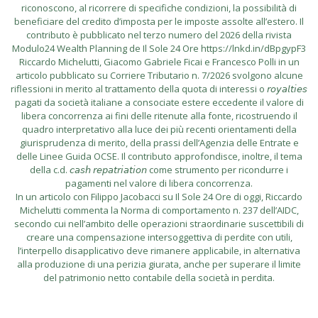
riconoscono, al ricorrere di specifiche condizioni, la possibilità di
beneficiare del credito d’imposta per le imposte assolte all’estero. Il
contributo è pubblicato nel terzo numero del 2026 della rivista
Modulo24 Wealth Planning de Il Sole 24 Ore https://lnkd.in/dBpgypF3
Riccardo Michelutti, Giacomo Gabriele Ficai e Francesco Polli in un
articolo pubblicato su Corriere Tributario n. 7/2026 svolgono alcune
riflessioni in merito al trattamento della quota di interessi o 𝘳𝘰𝘺𝘢𝘭𝘵𝘪𝘦𝘴
pagati da società italiane a consociate estere eccedente il valore di
libera concorrenza ai fini delle ritenute alla fonte, ricostruendo il
quadro interpretativo alla luce dei più recenti orientamenti della
giurisprudenza di merito, della prassi dell’Agenzia delle Entrate e
delle Linee Guida OCSE. Il contributo approfondisce, inoltre, il tema
della c.d. 𝘤𝘢𝘴𝘩 𝘳𝘦𝘱𝘢𝘵𝘳𝘪𝘢𝘵𝘪𝘰𝘯 come strumento per ricondurre i
pagamenti nel valore di libera concorrenza.
In un articolo con Filippo Jacobacci su Il Sole 24 Ore di oggi, Riccardo
Michelutti commenta la Norma di comportamento n. 237 dell’AIDC,
secondo cui nell’ambito delle operazioni straordinarie suscettibili di
creare una compensazione intersoggettiva di perdite con utili,
l’interpello disapplicativo deve rimanere applicabile, in alternativa
alla produzione di una perizia giurata, anche per superare il limite
del patrimonio netto contabile della società in perdita.