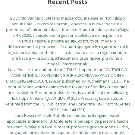
Recent Posts
Su Diritto Bancario, Stefano Massarotto, insieme al Prof. Filippo
Annunziata (Università Bocconi), analizza la nuova “società di
partenariato” introdotta dalla riforma del mercato dei capitali (D.lgs.
n. 47/2026): il veicolo per la gestione collettiva del risparmio in
venture capital e private equity, costruito sul modello
dell’accomandita per azioni. Gli autori spiegano le ragioni per cui il
legislatore abbia preferito — sia dal punto di vista regolamentare
che fiscale — la s.a.p.a. all’accomandita semplice, più vicina ai
modelli internazionali.
Luca Rossi is the author of the “ITALY” chapter of the “OUTBOUND
ACQUISITIONS: TAX PLANNING FOR EUROPEAN EXPANSION IN A
CHANGING LANDSCAPE (2026)” published by Ruchelman P.L.L.C.. The
Annual Paper, which examines the taxation of holding companies
across sixteen European jurisdictions, is available at the following
link https://lnkd.in/g9vbNdMe © 2026 Practising Law Institute.
Reprinted from the PLI Publication, The Corporate Tax Practice Series
2026 (Item #441721)
Luca Rossi e Michele Babele commentano il regime fiscale
applicabile ai dividendi di fonte estera percepiti da persone fisiche
residenti in Italia alla luce di recenti pronunce giurisprudenziali che,
segnando un’evoluzione rispetto all’orientamento tradizionale,