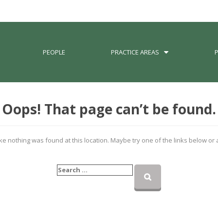
PEOPLE
PRACTICE AREAS
Oops! That page can’t be found.
like nothing was found at this location. Maybe try one of the links below or