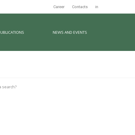
Career
Contacts
in
PUBLICATIONS
NEWS AND EVENTS
 a search?