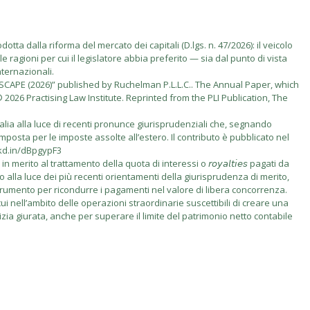
tta dalla riforma del mercato dei capitali (D.lgs. n. 47/2026): il veicolo
e ragioni per cui il legislatore abbia preferito — sia dal punto di vista
nternazionali.
PE (2026)” published by Ruchelman P.L.L.C.. The Annual Paper, which
2026 Practising Law Institute. Reprinted from the PLI Publication, The
talia alla luce di recenti pronunce giurisprudenziali che, segnando
imposta per le imposte assolte all’estero. Il contributo è pubblicato nel
nkd.in/dBpgypF3
rito al trattamento della quota di interessi o 𝘳𝘰𝘺𝘢𝘭𝘵𝘪𝘦𝘴 pagati da
vo alla luce dei più recenti orientamenti della giurisprudenza di merito,
 come strumento per ricondurre i pagamenti nel valore di libera concorrenza.
i nell’ambito delle operazioni straordinarie suscettibili di creare una
izia giurata, anche per superare il limite del patrimonio netto contabile