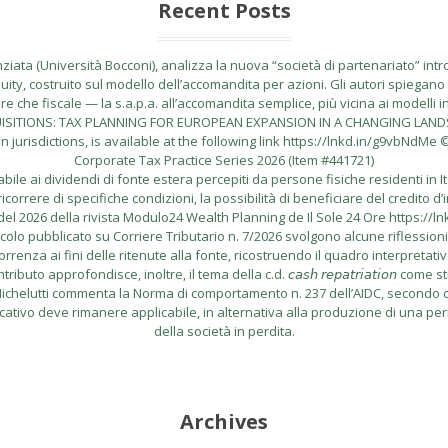
Recent Posts
ata (Università Bocconi), analizza la nuova “società di partenariato” introdo
uity, costruito sul modello dell’accomandita per azioni. Gli autori spiegano l
 che fiscale — la s.a.p.a. all’accomandita semplice, più vicina ai modelli i
CQUISITIONS: TAX PLANNING FOR EUROPEAN EXPANSION IN A CHANGING LANDSCA
risdictions, is available at the following link https://lnkd.in/g9vbNdMe © 
Corporate Tax Practice Series 2026 (Item #441721)
le ai dividendi di fonte estera percepiti da persone fisiche residenti in I
correre di specifiche condizioni, la possibilità di beneficiare del credito d’
el 2026 della rivista Modulo24 Wealth Planning de Il Sole 24 Ore https://l
lo pubblicato su Corriere Tributario n. 7/2026 svolgono alcune riflessioni in me
rrenza ai fini delle ritenute alla fonte, ricostruendo il quadro interpretati
buto approfondisce, inoltre, il tema della c.d. 𝘤𝘢𝘴𝘩 𝘳𝘦𝘱𝘢𝘵𝘳𝘪𝘢𝘵𝘪𝘰𝘯
do Michelutti commenta la Norma di comportamento n. 237 dell’AIDC, secondo cu
icativo deve rimanere applicabile, in alternativa alla produzione di una per
della società in perdita.
Archives