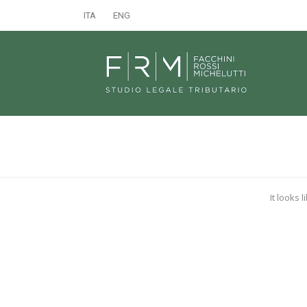
ITA
ENG
It looks 