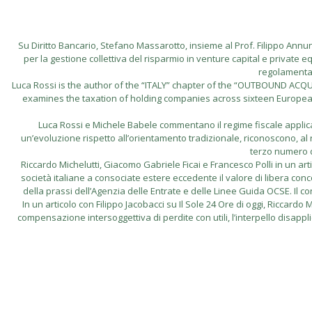
Su Diritto Bancario, Stefano Massarotto, insieme al Prof. Filippo Annunzi
per la gestione collettiva del risparmio in venture capital e private eq
regolamentare
Luca Rossi is the author of the “ITALY” chapter of the “OUTBOUND A
examines the taxation of holding companies across sixteen European ju
Luca Rossi e Michele Babele commentano il regime fiscale applicabi
un’evoluzione rispetto all’orientamento tradizionale, riconoscono, al ri
terzo numero d
Riccardo Michelutti, Giacomo Gabriele Ficai e Francesco Polli in un artico
società italiane a consociate estere eccedente il valore di libera conco
della prassi dell’Agenzia delle Entrate e delle Linee Guida OCSE. Il contri
In un articolo con Filippo Jacobacci su Il Sole 24 Ore di oggi, Riccar
compensazione intersoggettiva di perdite con utili, l’interpello disappl