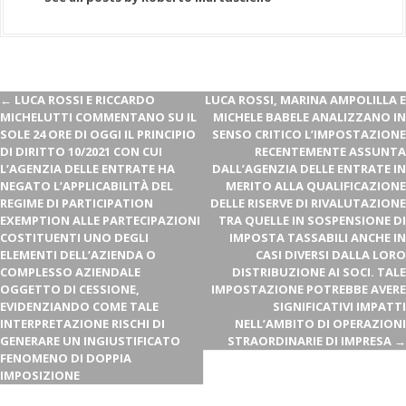
←
LUCA ROSSI E RICCARDO
LUCA ROSSI, MARINA AMPOLILLA E
MICHELUTTI COMMENTANO SU IL
MICHELE BABELE ANALIZZANO IN
SOLE 24 ORE DI OGGI IL PRINCIPIO
SENSO CRITICO L’IMPOSTAZIONE
DI DIRITTO 10/2021 CON CUI
RECENTEMENTE ASSUNTA
L’AGENZIA DELLE ENTRATE HA
DALL’AGENZIA DELLE ENTRATE IN
NEGATO L’APPLICABILITÀ DEL
MERITO ALLA QUALIFICAZIONE
REGIME DI PARTICIPATION
DELLE RISERVE DI RIVALUTAZIONE
EXEMPTION ALLE PARTECIPAZIONI
TRA QUELLE IN SOSPENSIONE DI
COSTITUENTI UNO DEGLI
IMPOSTA TASSABILI ANCHE IN
ELEMENTI DELL’AZIENDA O
CASI DIVERSI DALLA LORO
COMPLESSO AZIENDALE
DISTRIBUZIONE AI SOCI. TALE
OGGETTO DI CESSIONE,
IMPOSTAZIONE POTREBBE AVERE
EVIDENZIANDO COME TALE
SIGNIFICATIVI IMPATTI
INTERPRETAZIONE RISCHI DI
NELL’AMBITO DI OPERAZIONI
GENERARE UN INGIUSTIFICATO
STRAORDINARIE DI IMPRESA
→
FENOMENO DI DOPPIA
IMPOSIZIONE