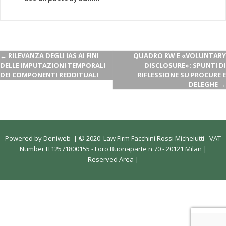
←
RILEVANZA DEGLI IAS AI FINI
QUADRO RW E «VOLUNTARY
DELLE IMPUTAZIONI TEMPORALI
DISCLOSURE»: SPUNTI DI
DEI COMPONENTI REDDITUALI
RIFLESSIONE SU PROCURE E
DELEGHE
→
Powered by
Deniweb
|
© 2020 Law Firm Facchini Rossi Michelutti - VAT
Number IT12571800155 - Foro Buonaparte n.70 - 20121 Milan |
Reserved Area
|