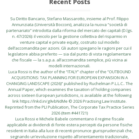
Recent Posts
Su Diritto Bancario, Stefano Massarotto, insieme al Prof. Filippo
Annunziata (Università Bocconi), analizza la nuova “società di
partenariato” introdotta dalla riforma del mercato dei capitali (D.lgs.
n. 47/2026): il veicolo per la gestione collettiva del risparmio in
venture capital e private equity, costruito sul modello
dell’accomandita per azioni. Gli autori spiegano le ragioni per cui il
legislatore abbia preferito — sia dal punto di vista regolamentare
che fiscale — la s.a.p.a. all’accomandita semplice, più vicina ai
modelli internazionali.
Luca Rossi is the author of the “ITALY” chapter of the “OUTBOUND
ACQUISITIONS: TAX PLANNING FOR EUROPEAN EXPANSION IN A
CHANGING LANDSCAPE (2026)” published by Ruchelman P.L.L.C.. The
Annual Paper, which examines the taxation of holding companies
across sixteen European jurisdictions, is available at the following
link https://lnkd.in/g9vbNdMe © 2026 Practising Law Institute.
Reprinted from the PLI Publication, The Corporate Tax Practice Series
2026 (Item #441721)
Luca Rossi e Michele Babele commentano il regime fiscale
applicabile ai dividendi di fonte estera percepiti da persone fisiche
residenti in Italia alla luce di recenti pronunce giurisprudenziali che,
segnando un’evoluzione rispetto all’orientamento tradizionale,