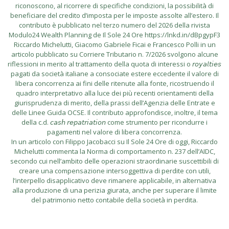
riconoscono, al ricorrere di specifiche condizioni, la possibilità di
beneficiare del credito d’imposta per le imposte assolte all’estero. Il
contributo è pubblicato nel terzo numero del 2026 della rivista
Modulo24 Wealth Planning de Il Sole 24 Ore https://lnkd.in/dBpgypF3
Riccardo Michelutti, Giacomo Gabriele Ficai e Francesco Polli in un
articolo pubblicato su Corriere Tributario n. 7/2026 svolgono alcune
riflessioni in merito al trattamento della quota di interessi o 𝘳𝘰𝘺𝘢𝘭𝘵𝘪𝘦𝘴
pagati da società italiane a consociate estere eccedente il valore di
libera concorrenza ai fini delle ritenute alla fonte, ricostruendo il
quadro interpretativo alla luce dei più recenti orientamenti della
giurisprudenza di merito, della prassi dell’Agenzia delle Entrate e
delle Linee Guida OCSE. Il contributo approfondisce, inoltre, il tema
della c.d. 𝘤𝘢𝘴𝘩 𝘳𝘦𝘱𝘢𝘵𝘳𝘪𝘢𝘵𝘪𝘰𝘯 come strumento per ricondurre i
pagamenti nel valore di libera concorrenza.
In un articolo con Filippo Jacobacci su Il Sole 24 Ore di oggi, Riccardo
Michelutti commenta la Norma di comportamento n. 237 dell’AIDC,
secondo cui nell’ambito delle operazioni straordinarie suscettibili di
creare una compensazione intersoggettiva di perdite con utili,
l’interpello disapplicativo deve rimanere applicabile, in alternativa
alla produzione di una perizia giurata, anche per superare il limite
del patrimonio netto contabile della società in perdita.