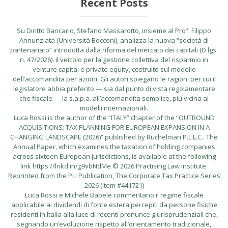
Recent Posts
Su Diritto Bancario, Stefano Massarotto, insieme al Prof. Filippo
Annunziata (Università Bocconi), analizza la nuova “società di
partenariato” introdotta dalla riforma del mercato dei capitali (D.lgs.
n. 47/2026): il veicolo per la gestione collettiva del risparmio in
venture capital e private equity, costruito sul modello
dell’accomandita per azioni. Gli autori spiegano le ragioni per cui il
legislatore abbia preferito — sia dal punto di vista regolamentare
che fiscale — la s.a.p.a. all’accomandita semplice, più vicina ai
modelli internazionali.
Luca Rossi is the author of the “ITALY” chapter of the “OUTBOUND
ACQUISITIONS: TAX PLANNING FOR EUROPEAN EXPANSION IN A
CHANGING LANDSCAPE (2026)” published by Ruchelman P.L.L.C.. The
Annual Paper, which examines the taxation of holding companies
across sixteen European jurisdictions, is available at the following
link https://lnkd.in/g9vbNdMe © 2026 Practising Law Institute.
Reprinted from the PLI Publication, The Corporate Tax Practice Series
2026 (Item #441721)
Luca Rossi e Michele Babele commentano il regime fiscale
applicabile ai dividendi di fonte estera percepiti da persone fisiche
residenti in Italia alla luce di recenti pronunce giurisprudenziali che,
segnando un’evoluzione rispetto all’orientamento tradizionale,