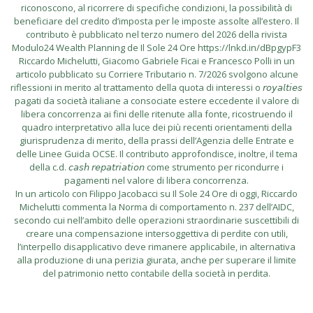
riconoscono, al ricorrere di specifiche condizioni, la possibilità di
beneficiare del credito d’imposta per le imposte assolte all’estero. Il
contributo è pubblicato nel terzo numero del 2026 della rivista
Modulo24 Wealth Planning de Il Sole 24 Ore https://lnkd.in/dBpgypF3
Riccardo Michelutti, Giacomo Gabriele Ficai e Francesco Polli in un
articolo pubblicato su Corriere Tributario n. 7/2026 svolgono alcune
riflessioni in merito al trattamento della quota di interessi o 𝘳𝘰𝘺𝘢𝘭𝘵𝘪𝘦𝘴
pagati da società italiane a consociate estere eccedente il valore di
libera concorrenza ai fini delle ritenute alla fonte, ricostruendo il
quadro interpretativo alla luce dei più recenti orientamenti della
giurisprudenza di merito, della prassi dell’Agenzia delle Entrate e
delle Linee Guida OCSE. Il contributo approfondisce, inoltre, il tema
della c.d. 𝘤𝘢𝘴𝘩 𝘳𝘦𝘱𝘢𝘵𝘳𝘪𝘢𝘵𝘪𝘰𝘯 come strumento per ricondurre i
pagamenti nel valore di libera concorrenza.
In un articolo con Filippo Jacobacci su Il Sole 24 Ore di oggi, Riccardo
Michelutti commenta la Norma di comportamento n. 237 dell’AIDC,
secondo cui nell’ambito delle operazioni straordinarie suscettibili di
creare una compensazione intersoggettiva di perdite con utili,
l’interpello disapplicativo deve rimanere applicabile, in alternativa
alla produzione di una perizia giurata, anche per superare il limite
del patrimonio netto contabile della società in perdita.