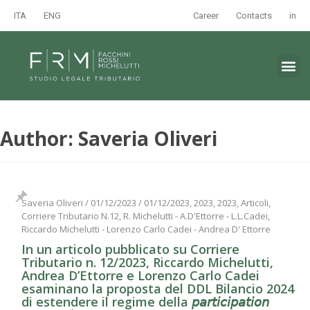
ITA
ENG
Career
Contacts
in
Author:
Saveria Oliveri
Saveria Oliveri
/
01/12/2023
/
01/12/2023, 2023, 2023, Articoli,
Corriere Tributario N.12, R. Michelutti - A.D'Ettorre - L.L.Cadei,
Riccardo Michelutti - Lorenzo Carlo Cadei - Andrea D' Ettorre
In un articolo pubblicato su Corriere
Tributario n. 12/2023, Riccardo Michelutti,
Andrea D’Ettorre e Lorenzo Carlo Cadei
esaminano la proposta del DDL Bilancio 2024
di estendere il regime della 𝘱𝘢𝘳𝘵𝘪𝘤𝘪𝘱𝘢𝘵𝘪𝘰𝘯