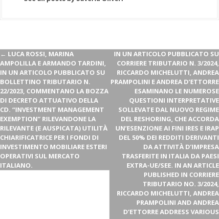
←
LUCA ROSSI, MARINA
IN UN ARTICOLO PUBBLICATO SU
AMPOLILLA E ARMANDO TARDINI,
CORRIERE TRIBUTARIO N. 3/2024,
IN UN ARTICOLO PUBBLICATO SU
RICCARDO MICHELUTTI, ANDREA
BOLLETTINO TRIBUTARIO N.
PRAMPOLINI E ANDREA D’ETTORRE
22/2023, COMMENTANO LA BOZZA
ESAMINANO LE NUMEROSE
DI DECRETO ATTUATIVO DELLA
QUESTIONI INTERPRETATIVE
CD. “INVESTMENT MANAGEMENT
SOLLEVATE DAL NUOVO REGIME
EXEMPTION” RILEVANDONE LA
DEL RESHORING, CHE ACCORDA
RILEVANTE (E AUSPICATA) UTILITÀ
UN’ESENZIONE AI FINI IRES E IRAP
CHIARIFICATRICE PER I FONDI DI
DEL 50% DEI REDDITI DERIVANTI
INVESTIMENTO MOBILIARE ESTERI
DA ATTIVITÀ D’IMPRESA
OPERATIVI SUL MERCATO
TRASFERITE IN ITALIA DA PAESI
ITALIANO.
EXTRA-UE/SEE. IN AN ARTICLE
PUBLISHED IN CORRIERE
TRIBUTARIO NO. 3/2024,
RICCARDO MICHELUTTI, ANDREA
PRAMPOLINI AND ANDREA
D’ETTORRE ADDRESS VARIOUS