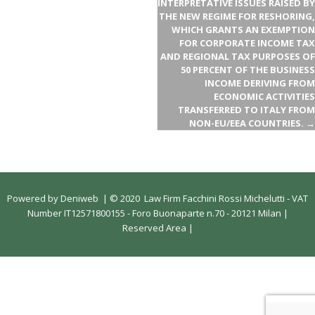
INTERPRETATIVE ISSUES RAISED BY
THE NEW REGIME FOR RESHORING,
WHICH GRANTS AN EXEMPTION
FOR CORPORATE INCOME TAX
AND REGIONAL TAX PURPOSES OF
50 PERCENT OF THE BUSINESS
INCOME DERIVING FROM
ECONOMIC ACTIVITIES
TRANSFERRED TO ITALY FROM
NON-EU/EEA COUNTRIES.
→
Powered by
Deniweb
|
© 2020 Law Firm Facchini Rossi Michelutti - VAT
Number IT12571800155 - Foro Buonaparte n.70 - 20121 Milan |
Reserved Area
|