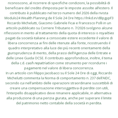
riconoscono, al ricorrere di specifiche condizioni, la possibilità di
beneficiare del credito d’imposta per le imposte assolte all’estero. Il
contributo è pubblicato nel terzo numero del 2026 della rivista
Modulo24 Wealth Planning de Il Sole 24 Ore https://lnkd.in/dBpgypF3
Riccardo Michelutti, Giacomo Gabriele Ficai e Francesco Polli in un
articolo pubblicato su Corriere Tributario n. 7/2026 svolgono alcune
riflessioni in merito al trattamento della quota di interessi o 𝘳𝘰𝘺𝘢𝘭𝘵𝘪𝘦𝘴
pagati da società italiane a consociate estere eccedente il valore di
libera concorrenza ai fini delle ritenute alla fonte, ricostruendo il
quadro interpretativo alla luce dei più recenti orientamenti della
giurisprudenza di merito, della prassi dell’Agenzia delle Entrate e
delle Linee Guida OCSE. Il contributo approfondisce, inoltre, il tema
della c.d. 𝘤𝘢𝘴𝘩 𝘳𝘦𝘱𝘢𝘵𝘳𝘪𝘢𝘵𝘪𝘰𝘯 come strumento per ricondurre i
pagamenti nel valore di libera concorrenza.
In un articolo con Filippo Jacobacci su Il Sole 24 Ore di oggi, Riccardo
Michelutti commenta la Norma di comportamento n. 237 dell’AIDC,
secondo cui nell’ambito delle operazioni straordinarie suscettibili di
creare una compensazione intersoggettiva di perdite con utili,
l’interpello disapplicativo deve rimanere applicabile, in alternativa
alla produzione di una perizia giurata, anche per superare il limite
del patrimonio netto contabile della società in perdita.