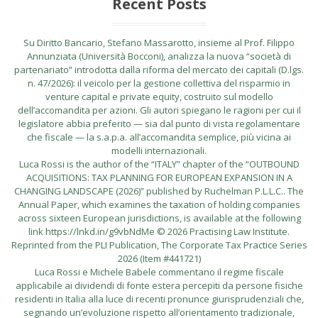
Recent Posts
Su Diritto Bancario, Stefano Massarotto, insieme al Prof. Filippo
Annunziata (Università Bocconi), analizza la nuova “società di
partenariato” introdotta dalla riforma del mercato dei capitali (D.lgs.
n. 47/2026): il veicolo per la gestione collettiva del risparmio in
venture capital e private equity, costruito sul modello
dell’accomandita per azioni. Gli autori spiegano le ragioni per cui il
legislatore abbia preferito — sia dal punto di vista regolamentare
che fiscale — la s.a.p.a. all’accomandita semplice, più vicina ai
modelli internazionali.
Luca Rossi is the author of the “ITALY” chapter of the “OUTBOUND
ACQUISITIONS: TAX PLANNING FOR EUROPEAN EXPANSION IN A
CHANGING LANDSCAPE (2026)” published by Ruchelman P.L.L.C.. The
Annual Paper, which examines the taxation of holding companies
across sixteen European jurisdictions, is available at the following
link https://lnkd.in/g9vbNdMe © 2026 Practising Law Institute.
Reprinted from the PLI Publication, The Corporate Tax Practice Series
2026 (Item #441721)
Luca Rossi e Michele Babele commentano il regime fiscale
applicabile ai dividendi di fonte estera percepiti da persone fisiche
residenti in Italia alla luce di recenti pronunce giurisprudenziali che,
segnando un’evoluzione rispetto all’orientamento tradizionale,