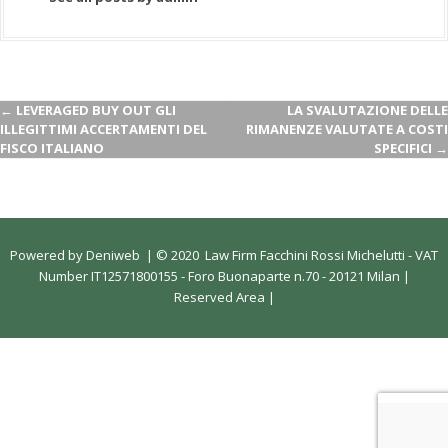
←
LEVERAGED BUY OUT GLI
LA SVALUTAZIONE DELLE
ILLEGITTIMI ACCERTAMENTI DEL
RIMANENZE VALUTATE A COSTI
FISCO ITALIANO
SPECIFICI
→
Powered by
Deniweb
|
© 2020 Law Firm Facchini Rossi Michelutti - VAT
Number IT12571800155 - Foro Buonaparte n.70 - 20121 Milan |
Reserved Area
|