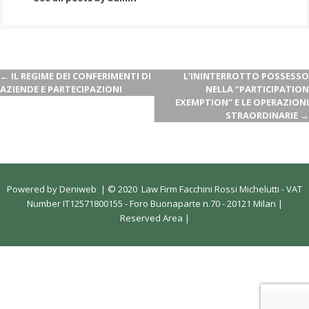
←
IL REGIME DEI CONFERIMENTI DI
L’ININTERROTTO POSSESSO
AZIENDE E PARTECIPAZIONI
NELLA “PARTICIPATION
EXEMPTION” E LE OPERAZIONI
STRAORDINARIE
→
Powered by
Deniweb
|
© 2020 Law Firm Facchini Rossi Michelutti - VAT
Number IT12571800155 - Foro Buonaparte n.70 - 20121 Milan |
Reserved Area
|