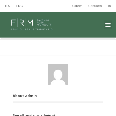
ITA
ENG
Career
Contacts
in
About admin
See all posts by admin