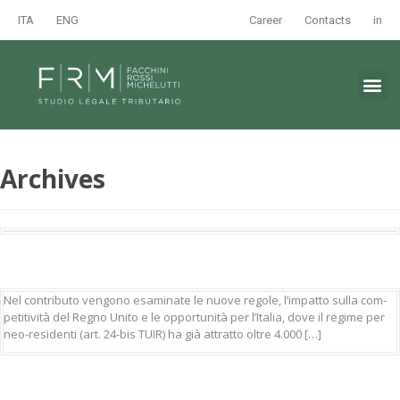
ITA
ENG
Career
Contacts
in
Archives
Nel con­trib­u­to ven­gono esam­i­nate le nuove regole, l’im­pat­to sul­la com­
pet­i­tiv­ità del Reg­no Uni­to e le oppor­tu­nità per l’I­talia, dove il regime per
neo-res­i­­den­ti (art. 24-bis TUIR) ha già attrat­to oltre 4.000 […]