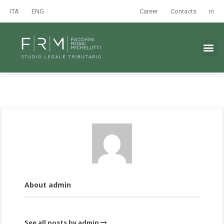
ITA
ENG
Career
Contacts
in
About admin
See all posts by admin