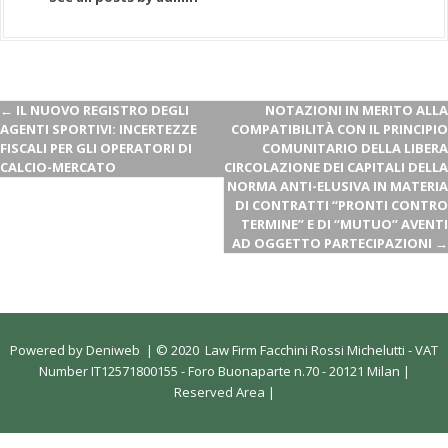
←
IL NUOVO REGISTRO DEGLI
NOTAZIONI IN MERITO ALLA
AGENTI SPORTIVI: INCERTEZZE
COMPATIBILITÀ CON IL PRINCIPIO
FISCALI PER GLI OPERATORI DI
COMUNITARIO DELLA LIBERA
CALCIO-MERCATO
CIRCOLAZIONE DEI CAPITALI DELLA
NORMA ANTI-ELUSIVA IN MATERIA
DI CONTRATTI “PRONTI CONTRO
TERMINE” E DI “MUTUO” AVENTI
AD OGGETTO PARTECIPAZIONI
→
Powered by
Deniweb
|
© 2020 Law Firm Facchini Rossi Michelutti - VAT
Number IT12571800155 - Foro Buonaparte n.70 - 20121 Milan |
Reserved Area
|