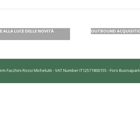
E ALLA LUCE DELLE NOVITÀ
OUTBOUND ACQUISITIO
rm Facchini Rossi Michelutti - VAT Number IT12571800155 - Foro Buonaparte