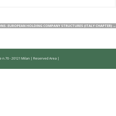
NS: EUROPEAN HOLDING COMPANY STRUCTURES (ITALY CHAPTER)
→
 n.70 - 20121 Milan |
Reserved Area
|