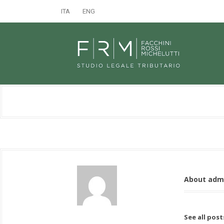
ITA
ENG
About adm
See all pos