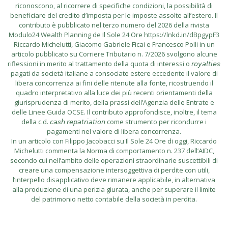
riconoscono, al ricorrere di specifiche condizioni, la possibilità di
beneficiare del credito d’imposta per le imposte assolte all’estero. Il
contributo è pubblicato nel terzo numero del 2026 della rivista
Modulo24 Wealth Planning de Il Sole 24 Ore https://lnkd.in/dBpgypF3
Riccardo Michelutti, Giacomo Gabriele Ficai e Francesco Polli in un
articolo pubblicato su Corriere Tributario n. 7/2026 svolgono alcune
riflessioni in merito al trattamento della quota di interessi o 𝘳𝘰𝘺𝘢𝘭𝘵𝘪𝘦𝘴
pagati da società italiane a consociate estere eccedente il valore di
libera concorrenza ai fini delle ritenute alla fonte, ricostruendo il
quadro interpretativo alla luce dei più recenti orientamenti della
giurisprudenza di merito, della prassi dell’Agenzia delle Entrate e
delle Linee Guida OCSE. Il contributo approfondisce, inoltre, il tema
della c.d. 𝘤𝘢𝘴𝘩 𝘳𝘦𝘱𝘢𝘵𝘳𝘪𝘢𝘵𝘪𝘰𝘯 come strumento per ricondurre i
pagamenti nel valore di libera concorrenza.
In un articolo con Filippo Jacobacci su Il Sole 24 Ore di oggi, Riccardo
Michelutti commenta la Norma di comportamento n. 237 dell’AIDC,
secondo cui nell’ambito delle operazioni straordinarie suscettibili di
creare una compensazione intersoggettiva di perdite con utili,
l’interpello disapplicativo deve rimanere applicabile, in alternativa
alla produzione di una perizia giurata, anche per superare il limite
del patrimonio netto contabile della società in perdita.