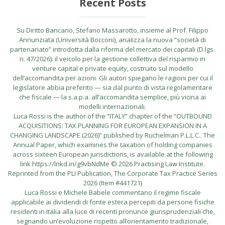
Recent Posts
Su Diritto Bancario, Stefano Massarotto, insieme al Prof. Filippo
Annunziata (Università Bocconi), analizza la nuova “società di
partenariato” introdotta dalla riforma del mercato dei capitali (D.lgs.
n. 47/2026): il veicolo per la gestione collettiva del risparmio in
venture capital e private equity, costruito sul modello
dell’accomandita per azioni. Gli autori spiegano le ragioni per cui il
legislatore abbia preferito — sia dal punto di vista regolamentare
che fiscale — la s.a.p.a. all’accomandita semplice, più vicina ai
modelli internazionali.
Luca Rossi is the author of the “ITALY” chapter of the “OUTBOUND
ACQUISITIONS: TAX PLANNING FOR EUROPEAN EXPANSION IN A
CHANGING LANDSCAPE (2026)” published by Ruchelman P.L.L.C.. The
Annual Paper, which examines the taxation of holding companies
across sixteen European jurisdictions, is available at the following
link https://lnkd.in/g9vbNdMe © 2026 Practising Law Institute.
Reprinted from the PLI Publication, The Corporate Tax Practice Series
2026 (Item #441721)
Luca Rossi e Michele Babele commentano il regime fiscale
applicabile ai dividendi di fonte estera percepiti da persone fisiche
residenti in Italia alla luce di recenti pronunce giurisprudenziali che,
segnando un’evoluzione rispetto all’orientamento tradizionale,