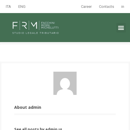
ITA
ENG
Career
Contacts
in
About admin
See all posts by admin