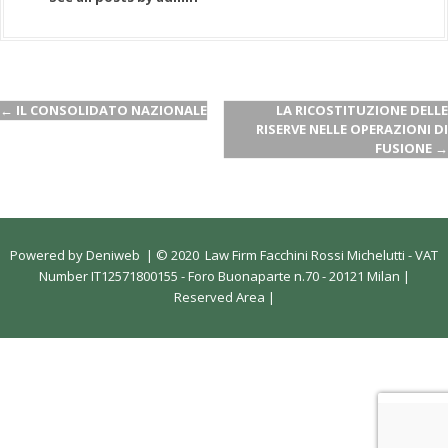
←
IL CONSOLIDATO NAZIONALE
LA RICOSTITUZIONE DELLE
RISERVE NELLE OPERAZIONI DI
FUSIONE
→
Powered by
Deniweb
|
© 2020 Law Firm Facchini Rossi Michelutti - VAT
Number IT12571800155 - Foro Buonaparte n.70 - 20121 Milan |
Reserved Area
|