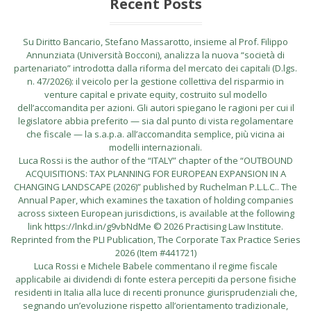
Recent Posts
Su Diritto Bancario, Stefano Massarotto, insieme al Prof. Filippo
Annunziata (Università Bocconi), analizza la nuova “società di
partenariato” introdotta dalla riforma del mercato dei capitali (D.lgs.
n. 47/2026): il veicolo per la gestione collettiva del risparmio in
venture capital e private equity, costruito sul modello
dell’accomandita per azioni. Gli autori spiegano le ragioni per cui il
legislatore abbia preferito — sia dal punto di vista regolamentare
che fiscale — la s.a.p.a. all’accomandita semplice, più vicina ai
modelli internazionali.
Luca Rossi is the author of the “ITALY” chapter of the “OUTBOUND
ACQUISITIONS: TAX PLANNING FOR EUROPEAN EXPANSION IN A
CHANGING LANDSCAPE (2026)” published by Ruchelman P.L.L.C.. The
Annual Paper, which examines the taxation of holding companies
across sixteen European jurisdictions, is available at the following
link https://lnkd.in/g9vbNdMe © 2026 Practising Law Institute.
Reprinted from the PLI Publication, The Corporate Tax Practice Series
2026 (Item #441721)
Luca Rossi e Michele Babele commentano il regime fiscale
applicabile ai dividendi di fonte estera percepiti da persone fisiche
residenti in Italia alla luce di recenti pronunce giurisprudenziali che,
segnando un’evoluzione rispetto all’orientamento tradizionale,