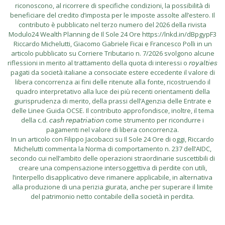
riconoscono, al ricorrere di specifiche condizioni, la possibilità di
beneficiare del credito d’imposta per le imposte assolte all’estero. Il
contributo è pubblicato nel terzo numero del 2026 della rivista
Modulo24 Wealth Planning de Il Sole 24 Ore https://lnkd.in/dBpgypF3
Riccardo Michelutti, Giacomo Gabriele Ficai e Francesco Polli in un
articolo pubblicato su Corriere Tributario n. 7/2026 svolgono alcune
riflessioni in merito al trattamento della quota di interessi o 𝘳𝘰𝘺𝘢𝘭𝘵𝘪𝘦𝘴
pagati da società italiane a consociate estere eccedente il valore di
libera concorrenza ai fini delle ritenute alla fonte, ricostruendo il
quadro interpretativo alla luce dei più recenti orientamenti della
giurisprudenza di merito, della prassi dell’Agenzia delle Entrate e
delle Linee Guida OCSE. Il contributo approfondisce, inoltre, il tema
della c.d. 𝘤𝘢𝘴𝘩 𝘳𝘦𝘱𝘢𝘵𝘳𝘪𝘢𝘵𝘪𝘰𝘯 come strumento per ricondurre i
pagamenti nel valore di libera concorrenza.
In un articolo con Filippo Jacobacci su Il Sole 24 Ore di oggi, Riccardo
Michelutti commenta la Norma di comportamento n. 237 dell’AIDC,
secondo cui nell’ambito delle operazioni straordinarie suscettibili di
creare una compensazione intersoggettiva di perdite con utili,
l’interpello disapplicativo deve rimanere applicabile, in alternativa
alla produzione di una perizia giurata, anche per superare il limite
del patrimonio netto contabile della società in perdita.