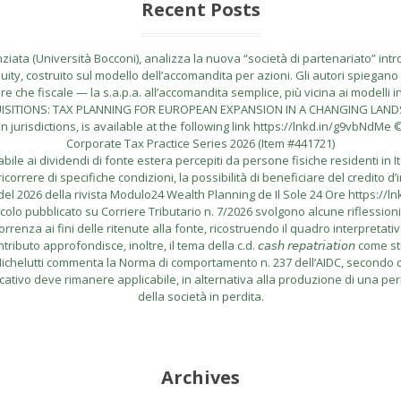
Recent Posts
ata (Università Bocconi), analizza la nuova “società di partenariato” introdo
uity, costruito sul modello dell’accomandita per azioni. Gli autori spiegano l
 che fiscale — la s.a.p.a. all’accomandita semplice, più vicina ai modelli i
CQUISITIONS: TAX PLANNING FOR EUROPEAN EXPANSION IN A CHANGING LANDSCA
risdictions, is available at the following link https://lnkd.in/g9vbNdMe © 
Corporate Tax Practice Series 2026 (Item #441721)
le ai dividendi di fonte estera percepiti da persone fisiche residenti in I
correre di specifiche condizioni, la possibilità di beneficiare del credito d’
el 2026 della rivista Modulo24 Wealth Planning de Il Sole 24 Ore https://l
lo pubblicato su Corriere Tributario n. 7/2026 svolgono alcune riflessioni in me
rrenza ai fini delle ritenute alla fonte, ricostruendo il quadro interpretati
buto approfondisce, inoltre, il tema della c.d. 𝘤𝘢𝘴𝘩 𝘳𝘦𝘱𝘢𝘵𝘳𝘪𝘢𝘵𝘪𝘰𝘯
do Michelutti commenta la Norma di comportamento n. 237 dell’AIDC, secondo cu
icativo deve rimanere applicabile, in alternativa alla produzione di una per
della società in perdita.
Archives