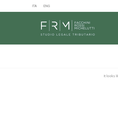
ITA
ENG
It looks 