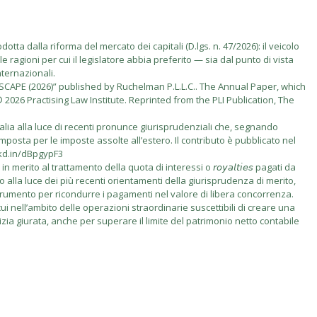
tta dalla riforma del mercato dei capitali (D.lgs. n. 47/2026): il veicolo
e ragioni per cui il legislatore abbia preferito — sia dal punto di vista
nternazionali.
PE (2026)” published by Ruchelman P.L.L.C.. The Annual Paper, which
2026 Practising Law Institute. Reprinted from the PLI Publication, The
talia alla luce di recenti pronunce giurisprudenziali che, segnando
imposta per le imposte assolte all’estero. Il contributo è pubblicato nel
nkd.in/dBpgypF3
rito al trattamento della quota di interessi o 𝘳𝘰𝘺𝘢𝘭𝘵𝘪𝘦𝘴 pagati da
vo alla luce dei più recenti orientamenti della giurisprudenza di merito,
 come strumento per ricondurre i pagamenti nel valore di libera concorrenza.
i nell’ambito delle operazioni straordinarie suscettibili di creare una
izia giurata, anche per superare il limite del patrimonio netto contabile