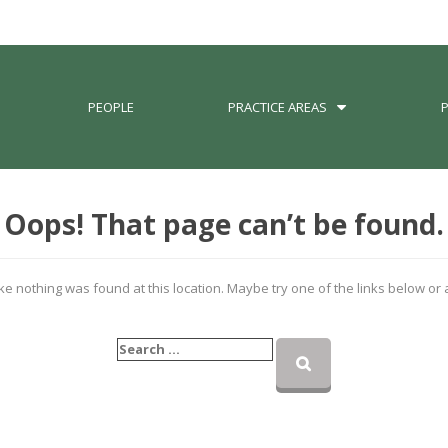
PEOPLE
PRACTICE AREAS
Oops! That page can’t be found.
like nothing was found at this location. Maybe try one of the links below or