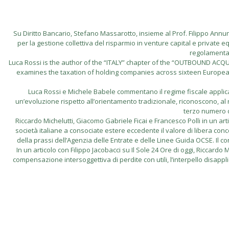
Su Diritto Bancario, Stefano Massarotto, insieme al Prof. Filippo Annunzi
per la gestione collettiva del risparmio in venture capital e private eq
regolamentare
Luca Rossi is the author of the “ITALY” chapter of the “OUTBOUND A
examines the taxation of holding companies across sixteen European ju
Luca Rossi e Michele Babele commentano il regime fiscale applicabi
un’evoluzione rispetto all’orientamento tradizionale, riconoscono, al ri
terzo numero d
Riccardo Michelutti, Giacomo Gabriele Ficai e Francesco Polli in un artico
società italiane a consociate estere eccedente il valore di libera conco
della prassi dell’Agenzia delle Entrate e delle Linee Guida OCSE. Il contri
In un articolo con Filippo Jacobacci su Il Sole 24 Ore di oggi, Riccar
compensazione intersoggettiva di perdite con utili, l’interpello disappl