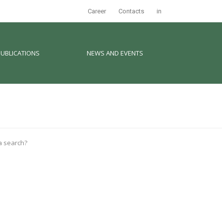
Career
Contacts
in
PUBLICATIONS
NEWS AND EVENTS
 a search?